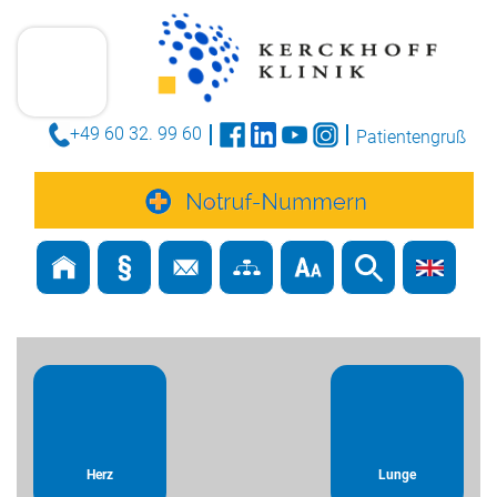
+49 60 32. 99 60
Patientengruß
Herz
Lunge