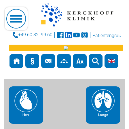
+49 60 32. 99 60
Patientengruß
Herz
Lunge