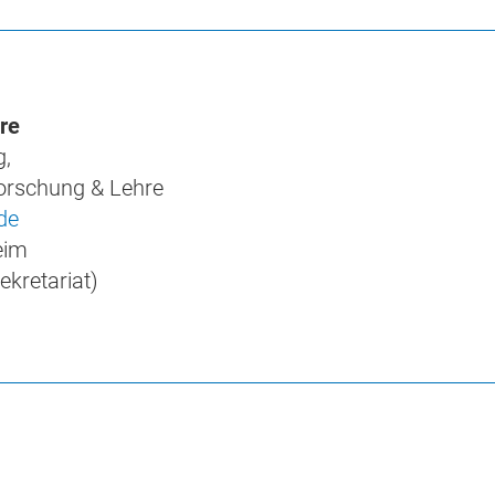
re
g,
Forschung & Lehre
de
eim
ekretariat)