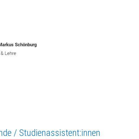
 Markus Schönburg
 & Lehre
ende / Studienassistent:innen