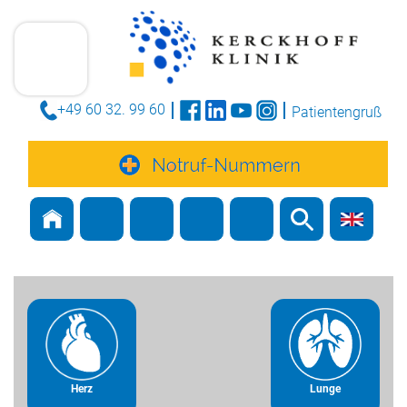
+49 60 32. 99 60
Patientengruß
Herz
Lunge