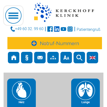
+49 60 32. 99 60
Patientengruß
Herz
Lunge