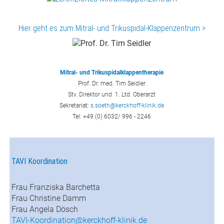
Hier geht es zum Mitral
- und Trikuspidal-Klappenzentrum
>
Mitral- und Trikuspidalklappentherapie
Prof. Dr. med. Tim Seidler
Stv. Direktor und 1. Ltd. Oberarzt
Sekretariat:
s.soeth@kerckhoff-klinik.de
Tel: +49 (0) 6032/ 996 - 2246
TAVI Koordination
Frau Franziska Barchetta
Frau Christine Damm
Frau Angela Dösch
TAVI-Koordination@kerckhoff-klinik.de