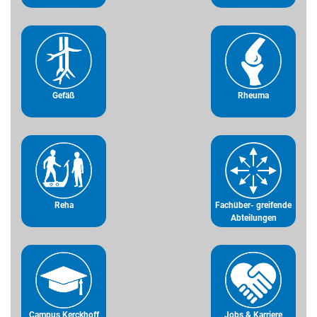
Gefäß
Rheuma
Reha
Fachüber- greifende
Abteilungen
Campus Kerckhoff
Jobs & Karriere